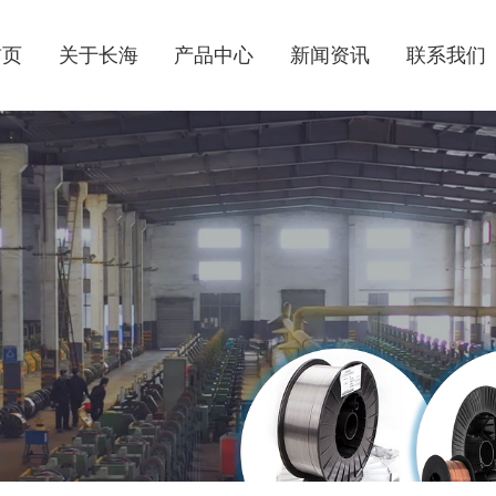
首页
关于长海
产品中心
新闻资讯
联系我们
公司简介
气体保护焊丝
公司动态
联系方式
企业风貌
不锈钢焊丝
行业资讯
电子地图
荣誉资质
氩弧焊丝
埋弧焊丝
药芯焊丝
桶装焊丝