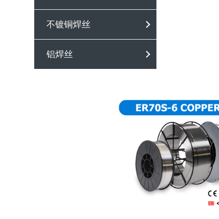
不镀铜焊丝
铝焊丝