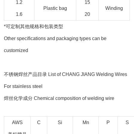
1.2
15
Plastic bag
Winding
1.6
20
*可定制其他规格和包装类型
Other specifications and packaging types can be
customized
不锈钢焊丝产品目录 List of CHANG JIANG Welding Wires
For stainless steel
焊丝化学成分 Chemical composition of welding wire
AWS
C
Si
Mn
P
S