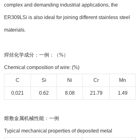
complex and demanding industrial applications, the
ER309LSi is also ideal for joining different stainless steel
materials.
焊丝化学成分：一例：（%）
Chemical composition of wire: (%)
C
Si
Ni
Cr
Mn
0.021
0.62
8.08
21.79
1.49
熔敷金属机械性能：一例
Typical mechanical properties of deposited metal