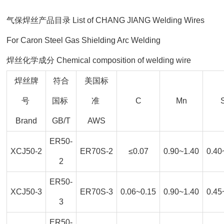
气保焊丝产品目录 List of CHANG JIANG Welding Wires
For Caron Steel Gas Shielding Arc Welding
焊丝化学成分 Chemical composition of welding wire
焊丝牌
符合
美国标
号
国标
准
C
Mn
Brand
GB/T
AWS
ER50-
XCJ50-2
ER70S-2
≤0.07
0.90~1.40
0.40
2
ER50-
XCJ50-3
ER70S-3
0.06~0.15
0.90~1.40
0.45
3
ER50-