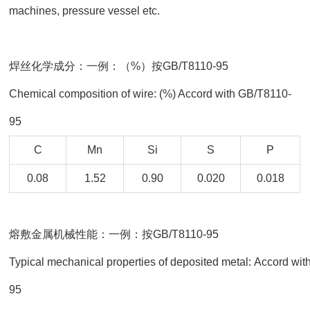
machines, pressure vessel etc.
焊丝化学成分：一例：（%）按GB/T8110-95
Chemical composition of wire: (%) Accord with GB/T8110-
95
C
Mn
Si
S
P
0.08
1.52
0.90
0.020
0.018
熔敷金属机械性能：一例：按GB/T8110-95
Typical mechanical properties of deposited metal: Accord wi
95