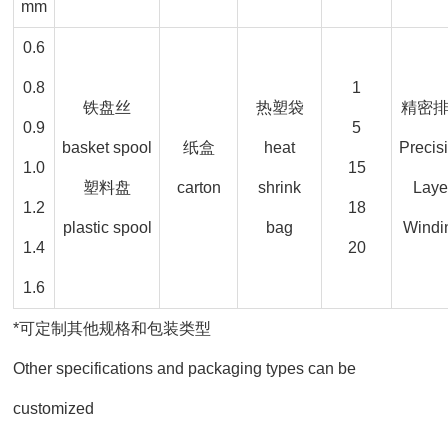
mm
0.6
0.8
1
铁盘丝
热塑袋
精密
0.9
5
basket spool
纸盒
heat
Precis
1.0
15
塑料盘
carton
shrink
Laye
1.2
18
plastic spool
bag
Windi
1.4
20
1.6
*可定制其他规格和包装类型
Other specifications and packaging types can be
customized