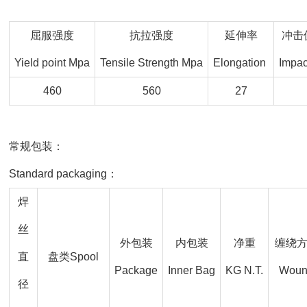
屈服强度
抗拉强度
延伸率
冲击值
Yield point Mpa
Tensile Strength Mpa
Elongation
Impac
460
560
27
常规包装：
Standard packaging：
焊
丝
外包装
内包装
净重
缠绕
直
盘类Spool
Package
Inner Bag
KG N.T.
Wou
径