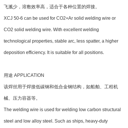
飞溅少，溶敷效率高，适合于各种位置的焊接。
XCJ 50-6 can be used for CO2+Ar solid welding wire or
CO2 solid welding wire. With excellent welding
technological properties, stable arc, less spatter, a higher
deposition efficiency. It is suitable for all positions.
用途 APPLICATION
该焊丝用于焊接低碳钢和低合金钢结构，如船舶、工程机
械、压力容器等。
The welding wire is used for welding low carbon structural
steel and low alloy steel. Such as ships, heavy-duty