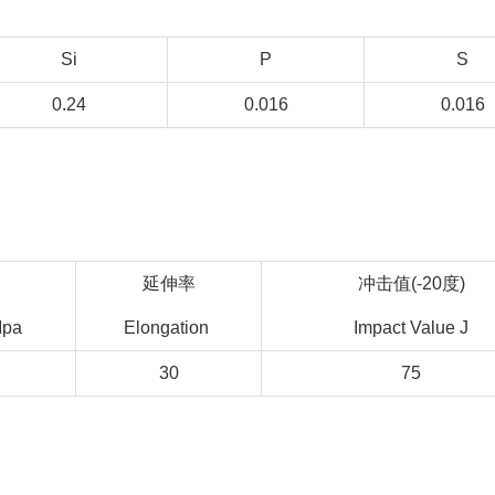
Si
P
S
0.24
0.016
0.016
延伸率
冲击值(-20度)
Mpa
Elongation
Impact Value J
30
75