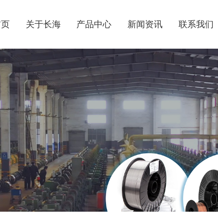
首页
关于长海
产品中心
新闻资讯
联系我们
公司简介
气体保护焊丝
公司动态
联系方式
企业风貌
不锈钢焊丝
行业资讯
电子地图
荣誉资质
氩弧焊丝
埋弧焊丝
药芯焊丝
桶装焊丝