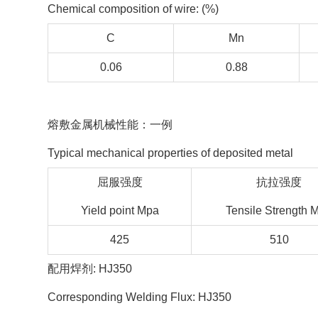
Chemical composition of wire: (%)
C
Mn
0.06
0.88
熔敷金属机械性能：一例
Typical mechanical properties of deposited metal
屈服强度
抗拉强度
Yield point Mpa
Tensile Strength 
425
510
配用焊剂: HJ350
Corresponding Welding Flux: HJ350