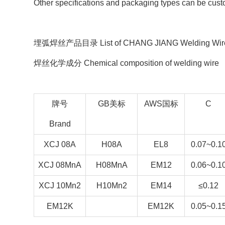
Other specifications and packaging types can be cus
埋弧焊丝产品目录 List of CHANG JIANG Welding Wi
焊丝化学成分 Chemical composition of welding wire
牌号
GB美标
AWS国标
C
Brand
XCJ 08A
H08A
EL8
0.07~0.1
XCJ 08MnA
H08MnA
EM12
0.06~0.1
XCJ 10Mn2
H10Mn2
EM14
≤0.12
EM12K
EM12K
0.05~0.1